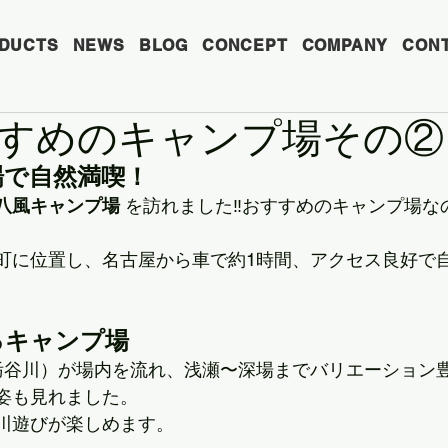
DUCTS
NEWS
BLOG
CONCEPT
COMPANY
CON
すめのキャンプ場その②
場で自然満喫！
八風キャンプ場
 を訪れました‼おすすめのキャンプ場な
町に位置し、名古屋から車で約1時間、アクセス良好で
るキャンプ場
栃谷川）が場内を流れ、浅瀬〜深場までバリエーション
姿も見れました。
川遊びが楽しめます。