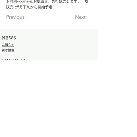
ト憩間-icoma-初お披露目、先行販売します。一般
販売は5月下旬から開始予定
Previous
Next
NEWS
​お知らせ
​新着情報
​COMPANY
​会社概要
SUPPORT
​お問い合わせ
​FAQ
SHOP
ONLINE STORE
(c) 2023 DAIKI SANGYO CO., LTD