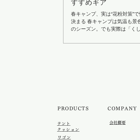
すすめギア
春キャンプ、実は“花粉対策”
決まる 春キャンプは気温も景
のシーズン。でも実際は「く
のかゆみ」で台無しになるこ
こで重要なのが “花粉を持ち込まないギ
ア選び” 花粉に強いキャンプギ
（簡易ベッド） 👉 地面から
で快適度UP コット 地面の花
トアウト 寝袋への花粉侵入を
簡単で初心者でも安心 アウト
ト｜軽量・折りたたみで快適
用ベッド ストレージボックス 
を“持ち込まない収納” ストレ
​PRODUCTS
​COMPANY
ス フタ付きで花粉ブロック 
を清潔に保管 サイトでもその
​会社概要
テント
るデザイン 【STORAGE BOX5
クッション
大容量 収納ボックス スタッ
ワゴン