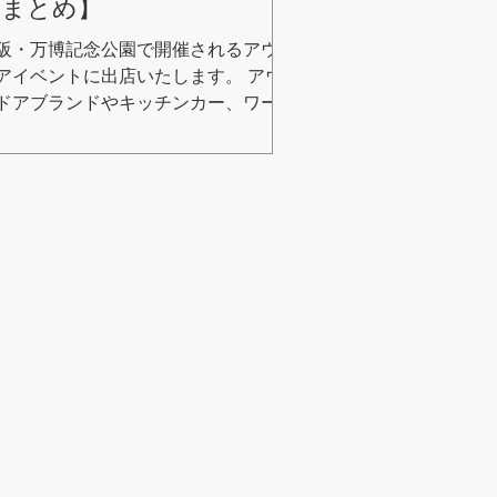
報まとめ】
阪・万博記念公園で開催されるアウト
アイベントに出店いたします。 アウ
ドアブランドやキッチンカー、ワーク
ョップなどが集まり、 アウトドア好
の方はもちろん、ファミリーやピクニ
ク目的の方も 楽しめるイベントで
。 今回のイベントでは数量限定・特
価格にて販売いたします。 気になっ
いたあの商品を、 通常よりもお得に
購入いただけるチャンスです。 ※数
限りがございます。 ※売り切れ次
終了となります。 また、外れなしの
チャガチャも開催します！ 当日は皆
のお越しをスタッフ一同、心より楽し
にしております。 詳しくこちら ↓↓↓
ウトドアフェス | テレビ大阪