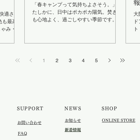
「春キャンプって気持ちよさそう。」
たしかに、日中はポカポカ陽気。焚き火
で快適さが
大
も心地よく、過ごしやすい季節です。
色も最高
ド
でも実は―― 春キャンプは意外と寒
しゃみ・目
ト
い。 その理由は“寒暖差”にあります。 な
とも…。そ
シ
ぜ春キャンプは寒いのか？ 春は昼と夜
き
の気温差が大きい季節。 例えば、 昼：
ア コット
ッ
18〜22℃ 夜：5〜8℃ ということも珍し
離れるだけ
す
1
2
3
4
5
くありません。 さらに、冬の冷えが残
粉をシャッ
別
った地面からの 底冷え も加わり、体感
軽減 設営
て
温度は想像以上に低くなります。 「昼
ドアコッ
ご
の気温」で判断して寝袋を選ぶと、夜に
なキャンプ
量に
後悔することになります。 春におすす
 花粉
第
めの寝袋とは？ 春キャンプでは、 ✔ オ
ージボック
ガ
SUPPORT
NEWS
SHOP
ールシーズン対応 ✔ ゆとりのあるサイ
衣類・寝具
様
ズ感 ✔ 温度調整がしやすい構造 こうい
まま使え
み
​お知らせ
ONLINE STORE
​お問い合わせ
った寝袋がおすすめです。 PICNICARの
0】<br>
ア
​新着情報
寝袋は、寒暖差のある季節でも快適に使
キング対応
​FAQ
えるオールシーズンタイプの寝袋を展開