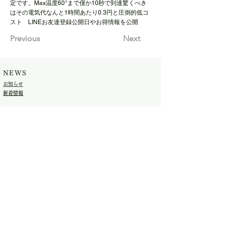
定です。Max温度60°まで僅か10秒で到達驚くべき
はその電気代なんと1時間あたり0.3円と圧倒的低コ
スト LINEお友達登録公開日やお得情報を公開
Previous
Next
NEWS
​お知らせ
​新着情報
​COMPANY
​会社概要
SUPPORT
​お問い合わせ
​FAQ
SHOP
ONLINE STORE